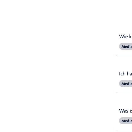
Verw
Ände
Wie k
Medi
Pass
Ich h
Medi
Das 
Was i
Medi