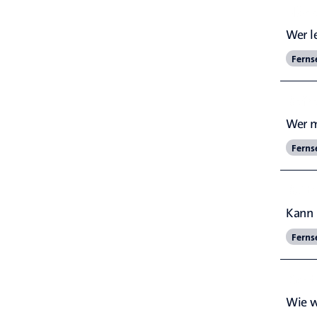
Höhe
Wer l
Ferns
Befr
Wer m
Ferns
Beitr
Kann 
Ferns
Kont
Wie w