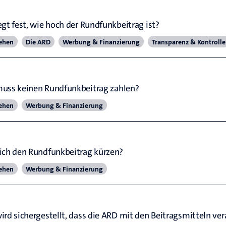
 des Rundfunkbeitrags
egt fest, wie hoch der Rundfunkbeitrag ist?
ehen
Die ARD
Werbung & Finanzierung
Transparenz & Kontrolle
eiung vom Rundfunkbeitrag
uss keinen Rundfunkbeitrag zahlen?
ehen
Werbung & Finanzierung
agspflicht
ich den Rundfunkbeitrag kürzen?
ehen
Werbung & Finanzierung
rolle der ARD-Finanzen
ird sichergestellt, dass die ARD mit den Beitragsmitteln v