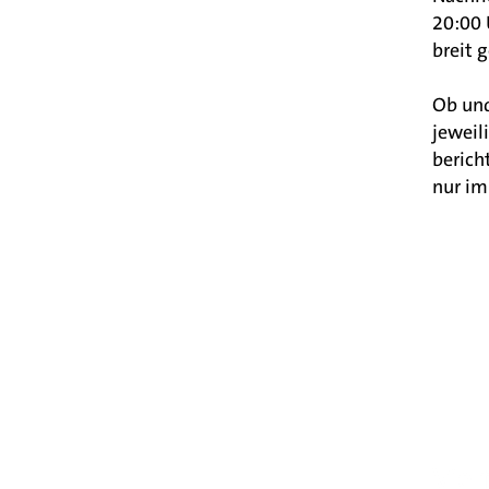
20:00 
breit 
Ob und
jeweil
berich
nur i
Viel