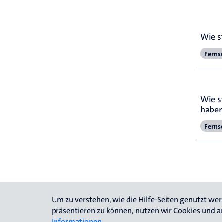
Vielf
Wie s
Ferns
Obje
Wie st
habe
Ferns
Um zu verstehen, wie die Hilfe-Seiten genutzt we
Impressum
Kontakt
Datenschutz
präsentieren zu können, nutzen wir Cookies und a
Informationen