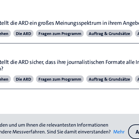
alt der Berichterstattung
tellt die ARD ein großes Meinungsspektrum in ihrem Angebo
ehen
Die ARD
Fragen zum Programm
Auftrag & Grundsätze
ktive Berichterstattung
ellt die ARD sicher, dass ihre journalistischen Formate alle I
n?
ehen
Die ARD
Fragen zum Programm
Auftrag & Grundsätze
rden und um Ihnen die relevantesten Informationen 
A
ndere Messverfahren. Sind Sie damit einverstanden? 
Mehr 