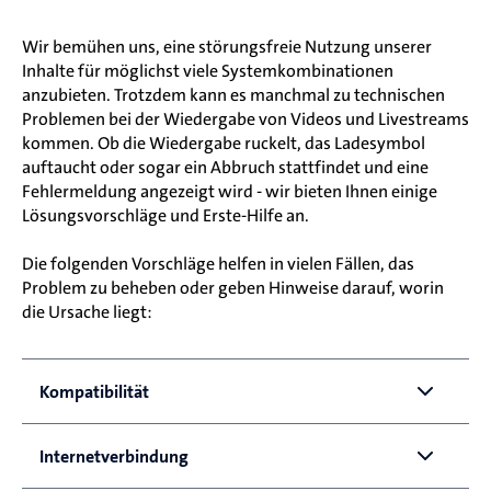
Wir bemühen uns, eine störungsfreie Nutzung unserer
Inhalte für möglichst viele Systemkombinationen
anzubieten. Trotzdem kann es manchmal zu technischen
Problemen bei der Wiedergabe von Videos und Livestreams
kommen. Ob die Wiedergabe ruckelt, das Ladesymbol
auftaucht oder sogar ein Abbruch stattfindet und eine
Fehlermeldung angezeigt wird - wir bieten Ihnen einige
Lösungsvorschläge und Erste-Hilfe an.
Die folgenden Vorschläge helfen in vielen Fällen, das
Problem zu beheben oder geben Hinweise darauf, worin
die Ursache liegt:
Kompatibilität
Stellen Sie sicher, dass Ihr System mit der Nutzung der 
Internetverbindung
ARD Mediathek kompatibel ist. Nicht alle denkbaren 
Systemkombinationen sind für den Abruf der ARD 